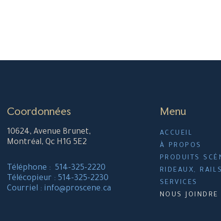
Coordonnées
Menu
10624, Avenue Brunet,
ACCUEIL
Montréal, Qc H1G 5E2
À PROPOS
PRODUITS SCÉ
Téléphone : 514-325-2220
RIDEAUX, RAIL
Télécopieur : 514-325-2230
SERVICES
Courriel : info@proscene.ca
NOUS JOINDRE