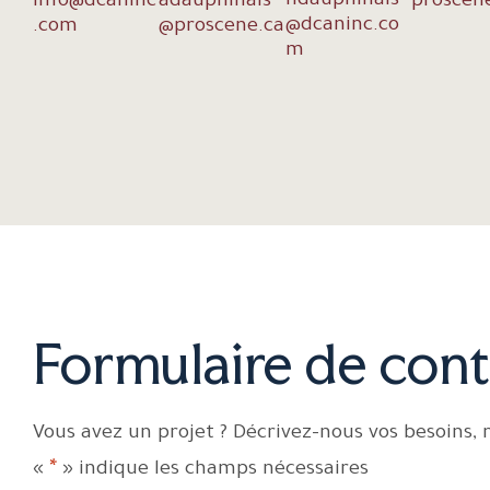
hdauphinais
info@dcaninc
adauphinais
proscen
@dcaninc.co
.com
@proscene.ca
m
Formulaire de cont
Vous avez un projet ? Décrivez-nous vos besoins,
*
«
» indique les champs nécessaires