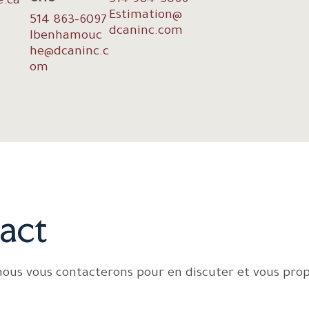
514 984-5066
e.ca
Estimation@
514 863-6097
dcaninc.com
lbenhamouc
he@dcaninc.c
om
act
 nous vous contacterons pour en discuter et vous pro