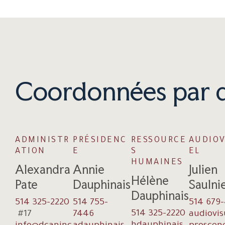
Coordonnées par 
ADMINISTR
PRÉSIDENC
RESSOURCE
AUDIOV
ATION
E
S
EL
HUMAINES
Alexandra
Annie
Julien
Hélène
Pate
Dauphinais
Saulni
Dauphinais
514 325-2220
514 755-
514 679
514 325-2220
#17
7446
audiovi