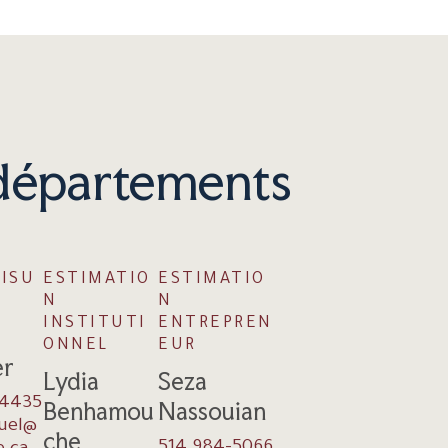
départements
ISU
ESTIMATIO
ESTIMATIO
N
N
INSTITUTI
ENTREPREN
ONNEL
EUR
er
Lydia
Seza
-4435
Benhamou
Nassouian
suel@
che