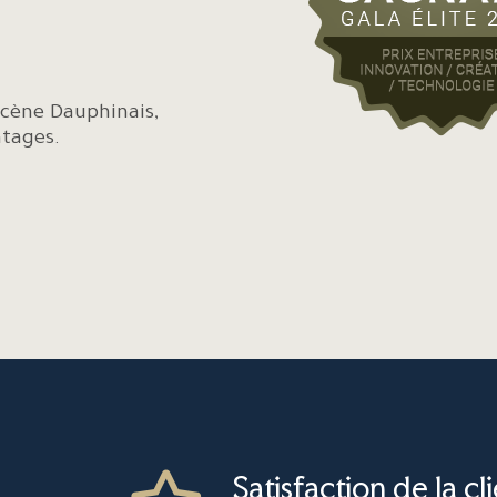
Scène Dauphinais,
ntages.
Satisfaction de la cl