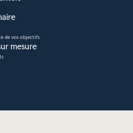
naire
te de vos objectifs
 sur mesure
ts